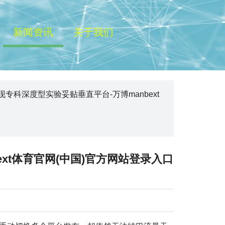
新闻资讯
关于我们
发现专科深度型实验妥贴垂直平台-万博manbext
ext体育官网(中国)官方网站登录入口