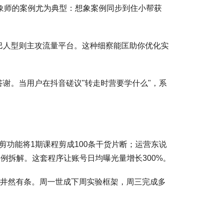
象师的案例尤为典型：想象案例同步到住小帮获
巴人型则主攻流量平台。这种细察能匡助你优化实
谢。当用户在抖音磋议"转走时营要学什么"，系
剪功能将1期课程剪成100条干货片断；运营东说
例拆解。这套程序让账号日均曝光量增长300%。
娩井然有条。周一世成下周实验框架，周三完成多