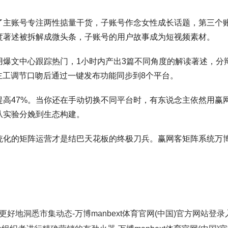
了主账号专注两性掂量干货，子账号作念女性成长话题，第三个
度著述被拆解成微头条，子账号的用户故事成为短视频素材。
爆文中心跟踪热门，1小时内产出3篇不同角度的解读著述，分
主工调节口吻后通过一键发布功能同步到8个平台。
提高47%。当你还在手动切换不同平台时，有东说念主依然用赢
从实验分娩到生态构建。
的矩阵运营才是结巴天花板的终极刀兵。赢网客矩阵系统万博ma
错更好地洞悉市集动态-万博manbext体育官网(中国)官方网站登录