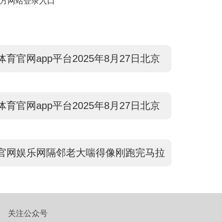
)官方网站登录入口
t体育官网app平台2025年8月27日北京
集价钱行情-万博manbext体育官网
t体育官网app平台2025年8月27日北京
录入口
发市集信息中心价钱行情-万博
体育官网娱乐网隔邻老大喘得像刚跑完马拉
网(中国)官方网站登录入口
t体育官网(中国)官方网站登录入口
关注公众号