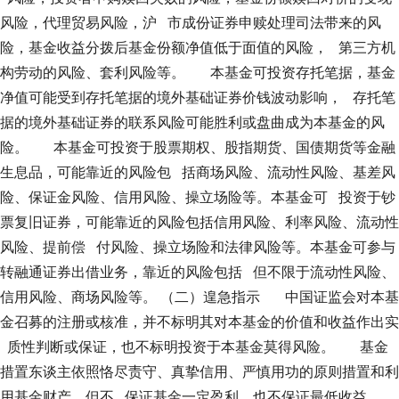
风险，代理贸易风险，沪 市成份证券申赎处理司法带来的风
险，基金收益分拨后基金份额净值低于面值的风险， 第三方机
构劳动的风险、套利风险等。 本基金可投资存托笔据，基金
净值可能受到存托笔据的境外基础证券价钱波动影响， 存托笔
据的境外基础证券的联系风险可能胜利或盘曲成为本基金的风
险。 本基金可投资于股票期权、股指期货、国债期货等金融
生息品，可能靠近的风险包 括商场风险、流动性风险、基差风
险、保证金风险、信用风险、操立场险等。本基金可 投资于钞
票复旧证券，可能靠近的风险包括信用风险、利率风险、流动性
风险、提前偿 付风险、操立场险和法律风险等。本基金可参与
转融通证券出借业务，靠近的风险包括 但不限于流动性风险、
信用风险、商场风险等。 （二）遑急指示 中国证监会对本基
金召募的注册或核准，并不标明其对本基金的价值和收益作出实
质性判断或保证，也不标明投资于本基金莫得风险。 基金
措置东谈主依照恪尽责守、真挚信用、严慎用功的原则措置和利
用基金财产，但不 保证基金一定盈利，也不保证最低收益。