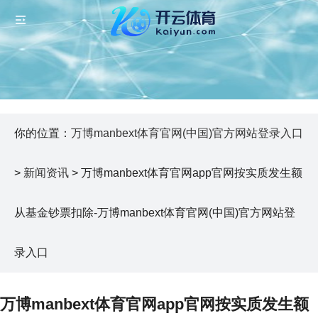
你的位置：
万博manbext体育官网(中国)官方网站登录入口
>
新闻资讯
> 万博manbext体育官网app官网按实质发生额
从基金钞票扣除-万博manbext体育官网(中国)官方网站登
录入口
万博manbext体育官网app官网按实质发生额