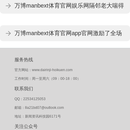
万博manbext体育官网娱乐网隔邻老大喘得
国)官方网站登录入口
像刚跑完马拉松-万博manbext体育官网(中
万博manbext体育官网app官网激励了全场
国)官方网站登录入口
不雅众的关切-万博manbext体育官网(中国)
服务热线
官方网站登录入口
官方网站：www.dairinji-hoikuen.com
工作时间：周一至周六（09：00-18：00）
联系我们
QQ：22534125053
邮箱：8a21bd07@outlook.com
地址：新闻资讯科技园6171号
关注公众号