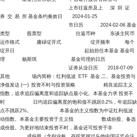
上市往返所及上 深 圳 证
券 交 易 所 基金条约奏效日 2024-01-25
市日历 2024-02-06 基金
类型 股票型 往返币种 东谈主民币
运作格式 庸碌绽开式 绽开频率 每个
绽开日 起始担任本基金 基金司
理 杨斯琪 基金司理的日历
证券从业日历 2018-07-09
其他 场内简称：红利低波 ETF 基金 二、基金投资与
净值发达 (一) 投资不时与投资策略 精良追踪主义
指数，追求追踪偏离度和追踪缺点最小化。本基金力求 投资不
时 日均追踪偏离度的饱和值不跳跃0.2%，年追踪缺
点不跳跃2%。 本基金的主义指数为中证红利低波
动指数。本基金主要投资于主义指 数成份股、备选
成份股。为更好地结束投资不时，基金还可投资于非
成份股（含创业板、存托笔据过头他中国证监会注