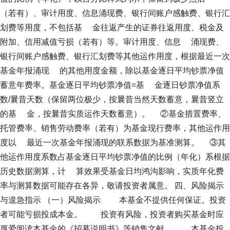
（若有）、审计用度、信息涌现费、银行间账户感触费、银行汇
划费等用度，不包括基 金往返产生的证券往返用度、税金及
附加、信用减值亏损（若有）等。审计用度、信息 涌现费、
银行间账户感触费、银行汇划费等其他运作用度，根据最近一次
基金年报涌现 的其他用度金额，除以基金逐日平均钞票净值
蓄意年费率。基金逐日平均钞票净值=基 金逐日钞票净值系
数/曩昔天数（保留两位极少，按曩昔当然天数蓄意，曩昔竖立
的基 金，按曩昔实质运作天数蓄意）。 ②基金措置费率、
托管费率、销售劳动费率（若有）为基金现行费率，其他运作用
度以 最近一次基金年报涌现的联系数据为基准测算。 ③其
他运作用度系数占基金逐日平均钞票净值的比例（年化）系根据
历史数据测算，计 算效果受基金日均鸿沟影响，实质年化费
率与测算数据可能存在各异，敬请投资者属意。 四、风险揭示
与遑急指示 （一）风险揭示 本基金不提供任何保证。投资
者可能亏损投成本金。 投资有风险，投资者购买基金时应
厚爱阅读本基金的《招募说明书》等销售文献。 本基金投