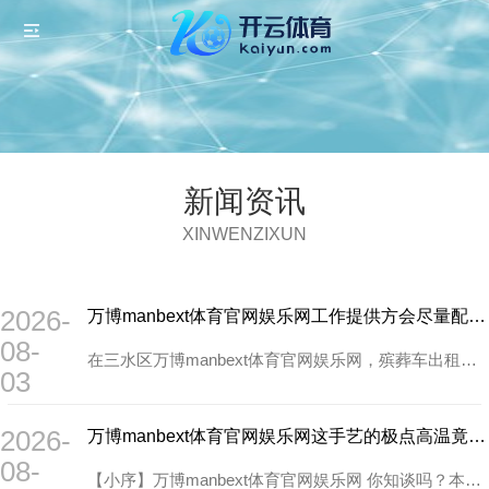
新闻资讯
XINWENZIXUN
2026-
万博manbext体育官网娱乐网工作提供方会尽量配合-万博manbext体育官网(中国)官方网站登录入口
08-
在三水区万博manbext体育官网娱乐网，殡葬车出租工行为有需要的家庭提供了便利。这类工作主要用于输送命人，匡助家属完成相干过程。殡葬车的类型种种，省略得志不同家庭的需求。 殡葬车的遴荐频频凭证具体需求而定。常见的车型包括鄙俚型和中型，不同车型的空间和成就有所永诀。鄙俚型得当基本需求，中型则提供更雄伟的空间。部分家庭可能对车辆的外不雅有特定要求，工作提供方会尽量配合。 使用殡葬车时，家属需要提前猜测工作方，评释具体要乞降时分安排。工作方会凭证情况安排合适的车辆和司机。司机频频遴选过相干培训，了
03
2026-
万博manbext体育官网娱乐网这手艺的极点高温竟达到40.1℃-万博manbext体育官网(中国)官方网站登录入口
08-
【小序】万博manbext体育官网娱乐网 你知谈吗？本年的三伏天惟一30天，比以往庞杂的40天“三伏盛夏”短了整整10天！不外，别烦扰得太早，这个“早死”的三伏天行将角巾私第，“秋老虎”却也曾揣着炎热与高温迫不足待地登场了。秋老虎虽称“秋”，可少量也不客气，为期7至15天的“回炉闷烤”正在步步靠近。问题来了：这场夏秋吩咐的“热浪拉锯战”究竟什么时候能力透顶抵制？ 【第一飞扬】 30天的三伏天隐藏了10天热度，可气温涓滴没打折。数据骄慢，本年江西的三伏天不仅短，还十分热！省风光中心助理工程师杨松